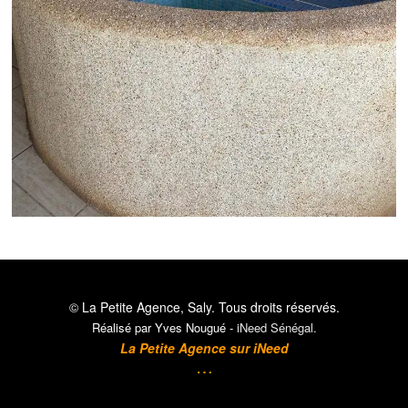
© La Petite Agence, Saly.
Tous droits réservés.
Réalisé par Yves Nougué -
iNeed Sénégal
.
La Petite Agence sur
iNeed
…