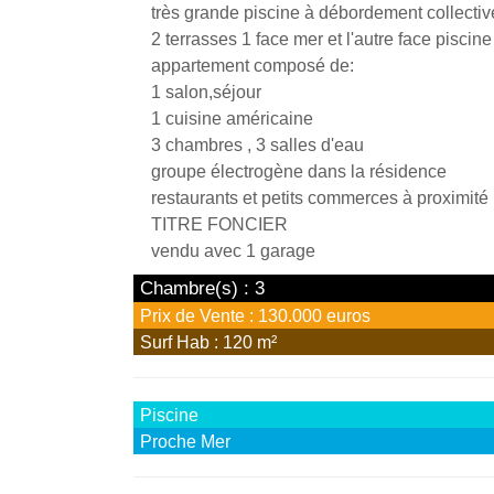
très grande piscine à débordement collectiv
2 terrasses 1 face mer et l'autre face piscine
appartement composé de:
1 salon,séjour
1 cuisine américaine
3 chambres , 3 salles d'eau
groupe électrogène dans la résidence
restaurants et petits commerces à proximité
TITRE FONCIER
vendu avec 1 garage
Chambre(s) : 3
Prix de Vente : 130.000 euros
Surf Hab : 120 m²
Piscine
Proche Mer