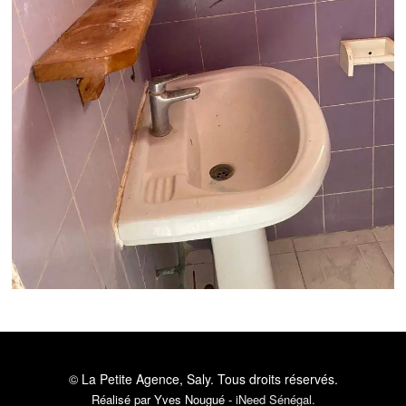
© La Petite Agence, Saly.
Tous droits réservés.
Réalisé par Yves Nougué -
iNeed Sénégal
.