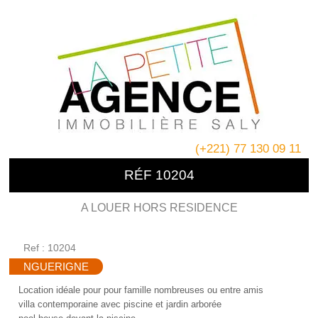
(+221) 77 130 09 11
RÉF 10204
A LOUER HORS RESIDENCE
Ref : 10204
NGUERIGNE
Location idéale pour pour famille nombreuses ou entre amis
villa contemporaine avec piscine et jardin arborée