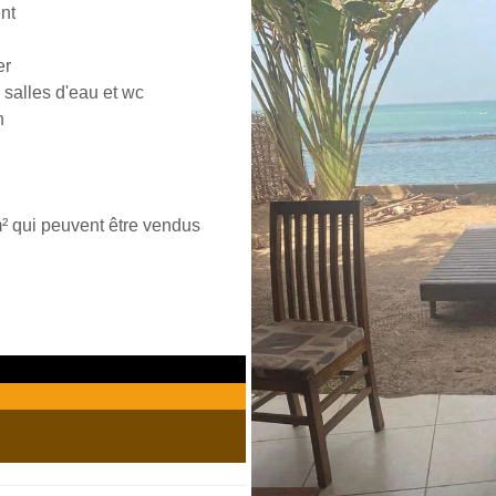
nt
er
salles d'eau et wc
n
m² qui peuvent être vendus